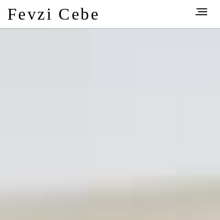
Fevzi Cebe
Toggl
naviga